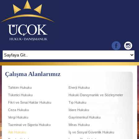
TÜRKÇE
ENGLISH
Çalışma Alanlarımız
Tahkim Hukuku
Enerji Hukuku
Tüketici Hukuku
Hukuki Danışmanlık ve Sözleşmeler
Fikri ve Sınai Haklar Hukuku
Tıp Hukuku
Ceza Hukuku
İdare Hukuku
Vergi Hukuku
Gayrimenkul Hukuku
Tazminat ve Sigorta Hukuku
Miras Hukuku
Aile Hukuku
İş ve Sosyal Güvenlik Hukuku